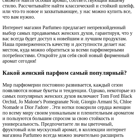
сможете найти особый аромат, соответствующий вашему
стилю. Рассчитывайте найти классический и стойкий шлейф,
или что-то новое и захватывающее, у нас можно купить все,
что вам нужно.
Интернет магазин Parfumeo предлагает непревзойденный
выбор самых продаваемых женских духов, гарантируя, что у
вас всегда будет доступ к новейшим и лучшим продуктам.
Наша приверженность качеству и доступности делает нас
местом, куда можно обратиться за всеми парфюмерными
потребностями. Откройте для себя свой новый фирменный
аромат сегодня!
Какой женский парфюм самый популярный?
Мир парфюмерии постоянно развивается, каждый сезон
появляются новые букеты и тенденции. Однако, некоторые из
самых популярных женских духов включают Tom Ford Black
Orchid, Jo Malone's Pomegranate Noir, Giorgio Armani Si, Chloe
Nomade и Dior J'adore . Эти нотки покорили сердца женщин
по всему миру своим уникальным и пленительным ароматом
и пользуются большим спросом за свою стойкость и
универсальность. Предпочитаете ли вы цветочный,
фруктовый или мускусный аромат, в коллекции интернет
магазина Parfumeo всегда можно значительно расширить